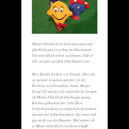
Mister Glücklich ist dick und rund und
glücklich und er wohnt im Glücksland.
Um sein Glück teilen zu können, lädt er
alle zu einer großen Glücksparty ein:
Miss Kicher kichert vor Freude. Aber als
sie gerade losgehen möchte, ist ihr
Kichern verschwunden. Armer Mister
Sorge! Er macht sich schreckliche Sorgen,
ob Mister Glücklich überhaupt genug
Kuchen gebacken hat. Und Miss
Schüchtern kann es einfach nicht ändern:
das mit der Schüchternheit. Sie traut sich
gar nicht vor die Haustür. Mal sehen, ob
es Mister Glücklich trotzdem schafft,