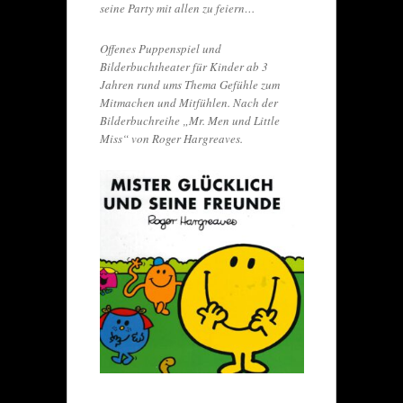
seine Party mit allen zu feiern…
Offenes Puppenspiel und
Bilderbuchtheater für Kinder ab 3
Jahren rund ums Thema Gefühle zum
Mitmachen und Mitfühlen. Nach der
Bilderbuchreihe „Mr. Men und Little
Miss“ von Roger Hargreaves.