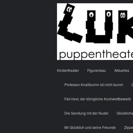
Menu
Skip to content
Kindertheater
Figurenbau
Aktuelles
Professor Knallbumm ist nicht dumm
Fair-hext, der königliche Kochwettbewerb
Die Sendung mit der Nudel
Glücklich
Mr Glücklich und seine Freunde
Zippe