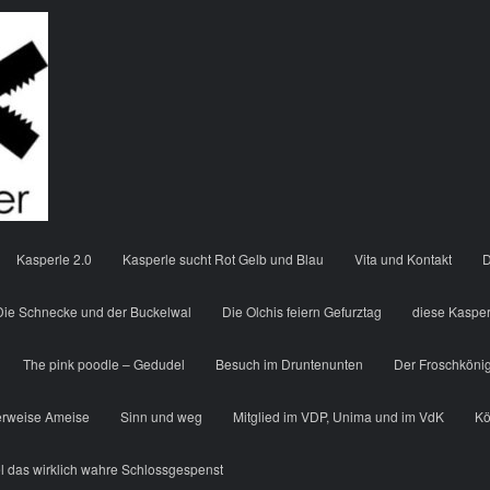
Kasperle 2.0
Kasperle sucht Rot Gelb und Blau
Vita und Kontakt
D
Die Schnecke und der Buckelwal
Die Olchis feiern Gefurztag
diese Kaspe
The pink poodle – Gedudel
Besuch im Druntenunten
Der Froschköni
erweise Ameise
Sinn und weg
Mitglied im VDP, Unima und im VdK
Kö
l das wirklich wahre Schlossgespenst