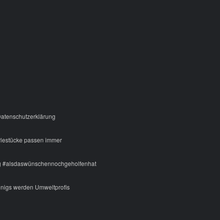
atenschutzerklärung
rlestücke passen immer
g #alsdaswünschennochgeholfenhat
nigs werden Umweltprofis